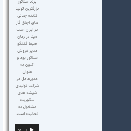
برند سناتور
بزرگترین تولید
کننده چدنی
های اجاق گاز
در ایران است
مینا در زمان
ضبط گفتگو
مدیر فروش
سناتور بود و
اکنون به
عنوان
مدیرعامل در
شرکت تولیدی
شیشه های
سکوریت
مشغول به
فعالیت است.
پخش‌کننده
00:00
00:00