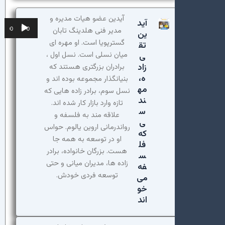
آیدین عضو هیات مدیره و
آید
پخش‌کننده
مدیر فنی هلدینگ تابان
00:00
00:00
ین
صوت
گسترپویا است. او مهره ای
تق
میان نسلی است. نسل اول ،
ی
زاد
برادران بزرگتری هستند که
ه،
بنیانگذار مجموعه بوده اند و
مه
نسل سوم، برادر زاده هایی که
ند
تازه وارد بازار کار شده اند.
س
علاقه مند به فلسفه و
ی
رواندرمانی اروین یالوم. حواس
که
او در توسعه به همه جا
فل
هست. بزرگان خانواده، برادر
س
زاده ها، مدیران میانی و حتی
فه
توسعه فردی خودش.
می
خو
اند