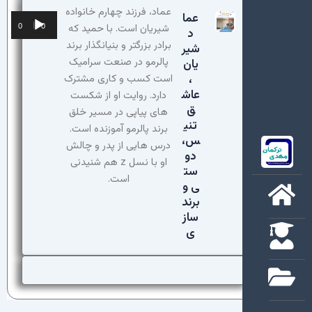
عماد، فرزند چهارم خانواده
عما
پخش‌کننده
شیریان است. با حمید که
00:00
00:00
د
صوت
برادر بزرگتر و بنیانگذار برند
شیر
پالرمو در صنعت سرامیک
یان
،
است کسب و کاری مشترک
عاش
دارد. روایت او از شکست
ق
های پیاپی در مسیر خلق
تنی
برند پالرمو آموزنده است.
س،
درس هایی از پدر و چالش
دو
او با نسل z هم شنیدنی
ست
است.
ی و
برند
ساز
ی