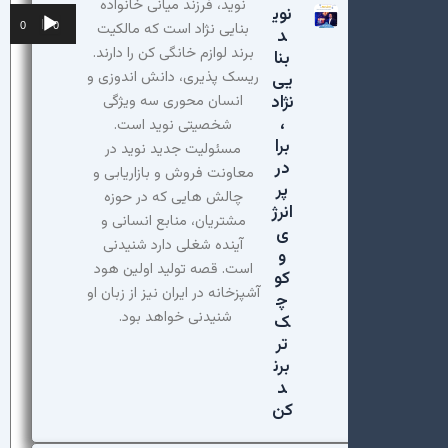
نوید، فرزند میانی خانواده
نوی
پخش‌کننده
بنایی نژاد است که مالکیت
00:00
00:00
د
صوت
برند لوازم خانگی کن را دارند.
بنا
ریسک پذیری، دانش اندوزی و
یی
نژاد
انسان محوری سه ویژگی
،
شخصیتی نوید است.
برا
مسئولیت جدید نوید در
در
معاونت فروش و بازاریابی و
پر
چالش هایی که در حوزه
انرژ
مشتریان، منابع انسانی و
ی
آینده شغلی دارد شنیدنی
و
است. قصه تولید اولین هود
کو
آشپزخانه در ایران نیز از زبان او
چ
شنیدنی خواهد بود.
ک
تر
برن
د
کن