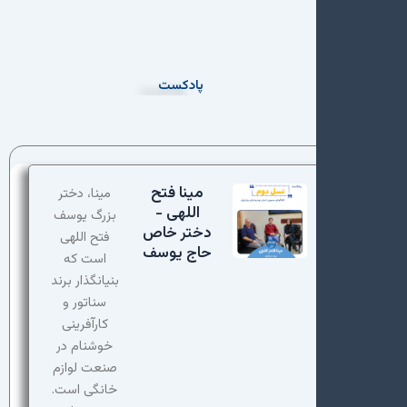
رش
ه
حتوا
پادکست
مینا فتح
مینا، دختر
اللهی -
بزرگ یوسف
دختر خاص
فتح اللهی
حاج یوسف
است که
بنیانگذار برند
سناتور و
کارآفرینی
خوشنام در
صنعت لوازم
خانگی است.