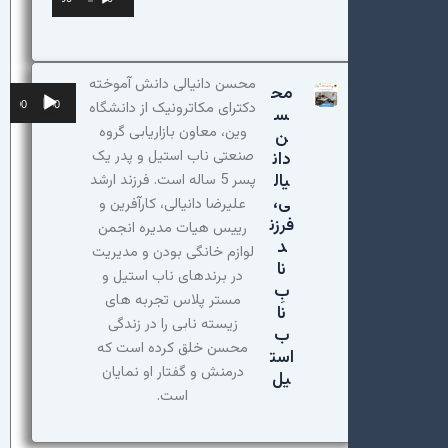
صوت
محسن دانیالی دانش آموخته
مح
پخش‌کننده
دکترای مکاترونیک از دانشگاه
00:00
00:00
س
صوت
وین، معاون بازاریابی گروه
ن
صنعتی ناب استیل و پدر یک
دان
یال
پسر 5 ساله است. فرزند ارشد
ی،
علیرضا دانیالی، کارآفرین و
فرزن
رییس هیات مدیره انجمن
د
لوازم خانگی بودن و مدیریت
نا
در برندهای ناب استیل و
بِ
مستر پلاس تجربه های
نا
زیسته نابی را در زندگی
ب
محسن خلق کرده است که
است
درمنش و گفتار او نمایان
یل
است.